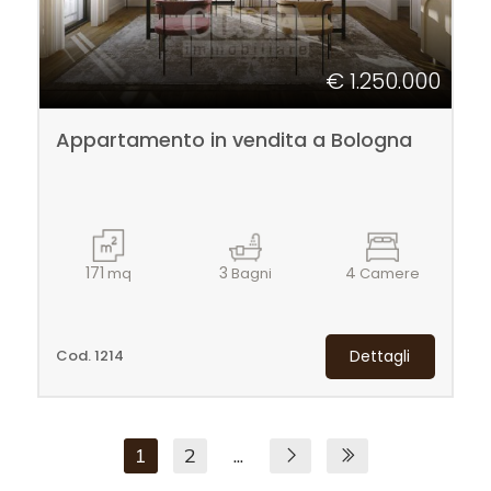
€ 1.250.000
Appartamento in vendita a Bologna
171
3
4
mq
Bagni
Camere
Cod. 1214
Dettagli
1
2
...