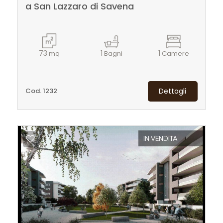
a San Lazzaro di Savena
73
1
1
mq
Bagni
Camere
Cod. 1232
Dettagli
IN VENDITA