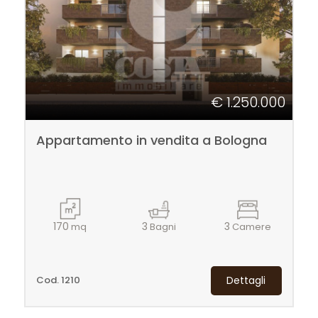
4
5
€ 1.250.000
5+
Appartamento in vendita a Bologna
Altre
opzioni
-
170
3
3
mq
Bagni
Camere
multiscelta
Giardino
Cod. 1210
Dettagli
Posto auto/Box