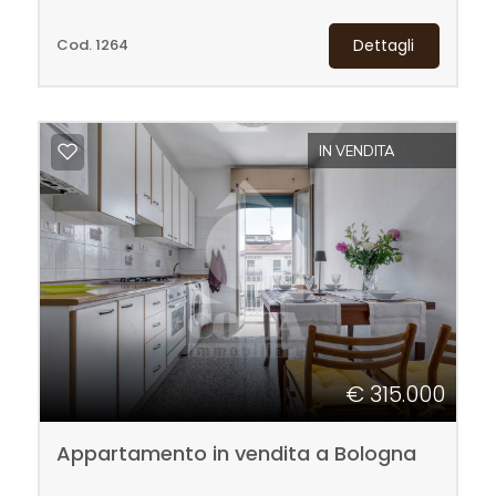
Cod. 1264
Dettagli
Locali
minimi
IN VENDITA
Qualsiasi
1
2
3
€ 315.000
4
Appartamento in vendita a Bologna