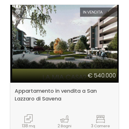
Balcone/Terrazzo
IN VENDITA
Ascensore
Arredato
Nuova costruzione
€ 540.000
Lusso
Appartamento in vendita a San
Lazzaro di Savena
138
2
3
mq
Bagni
Camere