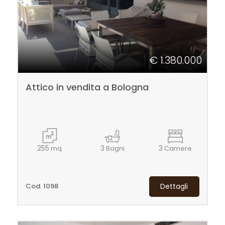
cercare
TUO
IMMOBILE
Provincia
CONTATTI
€ 1.380.000
Comune
Attico in vendita a Bologna
Tipologia
255
3
3
mq
Bagni
Camere
-
multiscelta
Cod. 1098
Dettagli
Qualsiasi
Residenziali