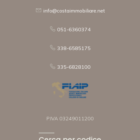
info@costaimmobiliare.net
051-6360374
338-6585175
335-6828100
P.IVA 03249011200
Cerca per codice