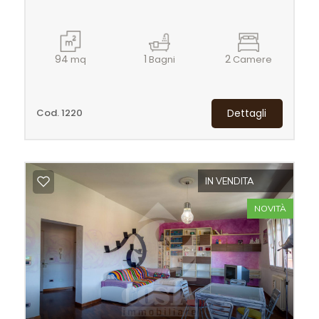
5
5+
94
1
2
mq
Bagni
Camere
Bagni
Cod. 1220
Dettagli
minimi
Qualsiasi
IN VENDITA
1
NOVITÀ
2
3
4