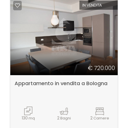
IN VENDITA
Commerciali
Prezzo
€ 720.000
Appartamento in vendita a Bologna
Totale
mq
130
2
2
mq
Bagni
Camere