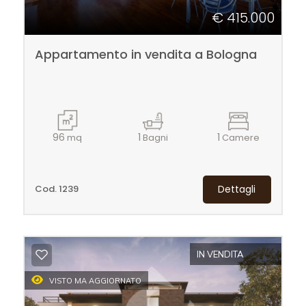
€ 415.000
5
Appartamento in vendita a Bologna
5+
Camere
96
1
1
mq
Bagni
Camere
minime
Qualsiasi
Cod. 1239
Dettagli
1
IN VENDITA
2
VISTO MA AGGIORNATO
3