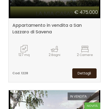
€ 475.000
Appartamento in vendita a San
Lazzaro di Savena
127
2
2
mq
Bagni
Camere
Cod. 1228
Dettagli
IN VENDITA
NOVITÀ