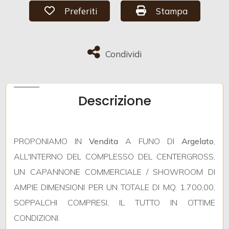
Preferiti: Cod. 4013
Stampa: Cod. 4013
Preferiti
Stampa
Locali
Condividi
Condividi
minimi
Qualsiasi
Descrizione
1
PROPONIAMO IN
Vendita
A FUNO DI
Argelato
,
2
ALL'INTERNO DEL COMPLESSO DEL CENTERGROSS,
UN CAPANNONE COMMERCIALE / SHOWROOM DI
3
AMPIE DIMENSIONI PER UN TOTALE DI MQ. 1.700,00,
4
SOPPALCHI COMPRESI, IL TUTTO IN OTTIME
CONDIZIONI.