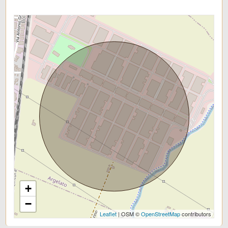
Stato conservazione: Ottimo
Numero Vetrine: 4
Riscaldamento: Centralizzato
Posizione: Centro Commerciale
Attività consentite: Altri tipi di esercizi
+
−
Leaflet
| OSM ©
OpenStreetMap
contributors