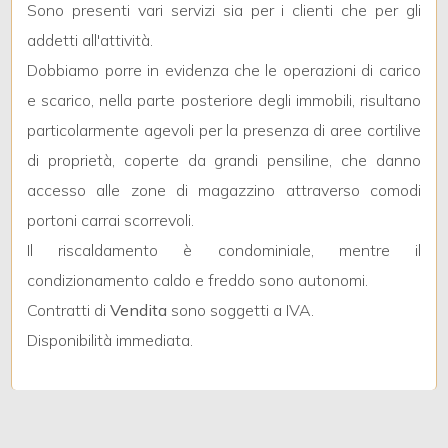
Sono presenti vari servizi sia per i clienti che per gli
addetti all'attività.
5
Dobbiamo porre in evidenza che le operazioni di carico
e scarico, nella parte posteriore degli immobili, risultano
5+
particolarmente agevoli per la presenza di aree cortilive
di proprietà, coperte da grandi pensiline, che danno
Camere
accesso alle zone di magazzino attraverso comodi
minime
portoni carrai scorrevoli.
Il riscaldamento è condominiale, mentre il
Qualsiasi
condizionamento caldo e freddo sono autonomi.
Contratti di
Vendita
sono soggetti a IVA.
1
Disponibilità immediata.
2
3