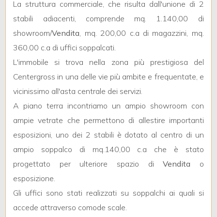
5
La struttura commerciale, che risulta dall'unione di 2
stabili adiacenti, comprende mq. 1.140,00 di
5+
showroom/
Vendita
, mq. 200,00 c.a di magazzini, mq.
360,00 c.a di uffici soppalcati.
L'immobile si trova nella zona più prestigiosa del
Bagni
Centergross in una delle vie più ambite e frequentate, e
minimi
vicinissimo all'asta centrale dei servizi.
Qualsiasi
A piano terra incontriamo un ampio showroom con
ampie vetrate che permettono di allestire importanti
1
esposizioni, uno dei 2 stabili è dotato al centro di un
ampio soppalco di mq.140,00 c.a che è stato
2
progettato per ulteriore spazio di
Vendita
o
esposizione.
3
Gli uffici sono stati realizzati su soppalchi ai quali si
accede attraverso comode scale.
4