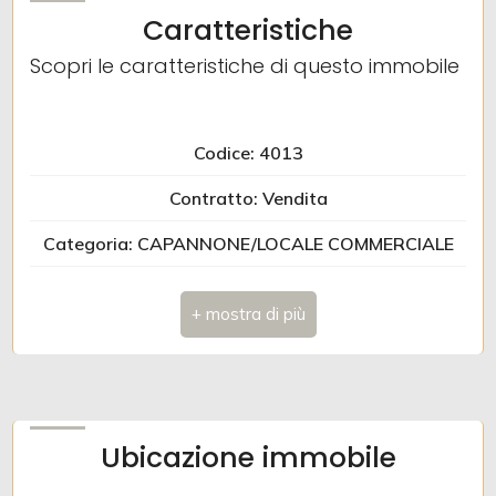
Caratteristiche
Balcone/Terrazzo
Scopri le caratteristiche di questo immobile
Ascensore
Codice: 4013
Arredato
Contratto: Vendita
Nuova costruzione
Categoria: CAPANNONE/LOCALE COMMERCIALE
Indirizzo: Via Dei Lanaioli
Lusso
Comune: Argelato
Zona: Funo
Totale mq: 1.700 mq
Ubicazione immobile
Bagni: 5