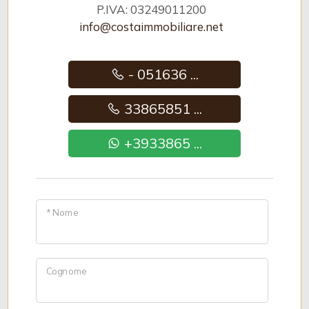
P.IVA: 03249011200
info@costaimmobiliare.net
- 051636 ...
33865851 ...
+3933865 ...
* Nome
Cognome