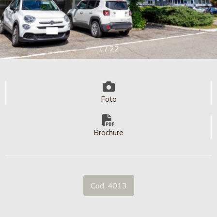
cercare
TUO
IMMOBILE
Provincia
1
/
22
CONTATTI
Comune
Foto
Stampa: Cod. 4013
Brochure
Tipologia
-
multiscelta
Cod. 4013
Qualsiasi
Residenziali